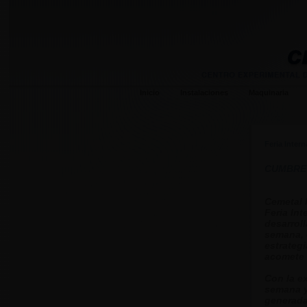
Inicio
Instalaciones
Maquinaria
Feria Inter
CUMBRE 
Cemetal 
Feria In
desarrol
semana, 
estrateg
acomete 
Con la ex
semana y
generada