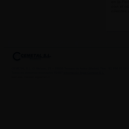
en la Fer
con el ob
clientes 
CEMETAL S.L. C/ Metano, 25 – 28850 Torrejon de Ardoz (Madrid) Tfno : 91 656 07 14 /
Todos los derechos reservados ©2007
Información legal Cemetal S.L.
web-site: estudio digital km-0