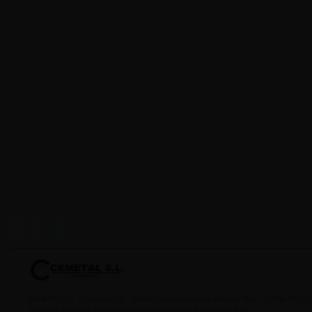
CEMETAL S.L. C/ Metano, 25 – 28850 Torrejon de Ardoz (Madrid) Tfno : 91 656 07 14 /
Todos los derechos reservados ©2007
Información legal Cemetal S.L.